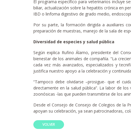
El programa específico para veterinarios incluye s
biliar, actualización sobre la hepatitis crónica en
IBD o linfoma digestivo de grado medio, endoscopia 
Por su parte, la formación dirigida a auxiliares 
preparación de muestras, manejo de la sala de esper
Diversidad de especies y salud pública
Según explica Rufino Álamo, presidente del Conse
bienestar de los animales de compañía. “La crecie
cada vez más avanzados, especializados y tecnif
justifica nuestro apoyo a la celebración y continuid
“Tampoco debe olvidarse –prosigue- que el cuid
directamente en la salud pública”. La labor de lo
zoonósicas -las que pueden transmitirse de los anima
Desde el Consejo de Consejo de Colegios de la Pro
apoyan su celebración, ya sean patrocinadoras, co
VOLVER