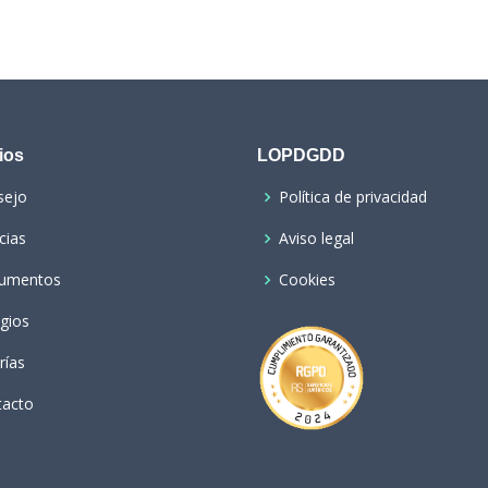
ios
LOPDGDD
sejo
Política de privacidad
cias
Aviso legal
umentos
Cookies
gios
rías
tacto