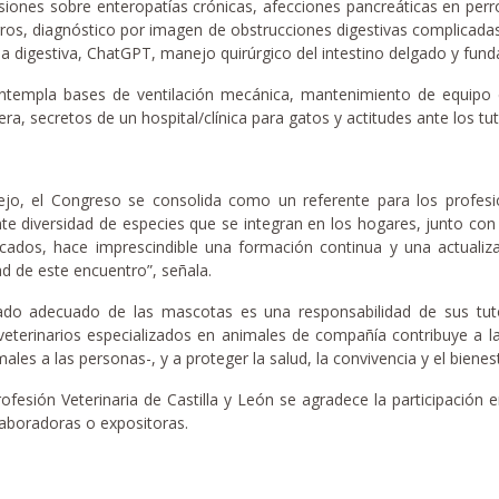
esiones sobre enteropatías crónicas, afecciones pancreáticas en per
 perros, diagnóstico por imagen de obstrucciones digestivas complicada
digestiva, ChatGPT, manejo quirúrgico del intestino delgado y fundam
contempla bases de ventilación mecánica, mantenimiento de equipo de
a, secretos de un hospital/clínica para gatos y actitudes ante los tut
jo, el Congreso se consolida como un referente para los profesion
nte diversidad de especies que se integran en los hogares, junto con
icados, hace imprescindible una formación continua y una actualiz
ad de este encuentro”, señala.
ado adecuado de las mascotas es una responsabilidad de sus tutor
s veterinarios especializados en animales de compañía contribuye a 
les a las personas-, y a proteger la salud, la convivencia y el bienes
fesión Veterinaria de Castilla y León se agradece la participación e
laboradoras o expositoras.