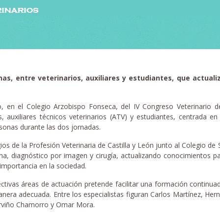
nas, entre veterinarios, auxiliares y estudiantes, que actual
o, en el Colegio Arzobispo Fonseca, del IV Congreso Veterinario d
os, auxiliares técnicos veterinarios (ATV) y estudiantes, centrada 
sonas durante las dos jornadas.
s de la Profesión Veterinaria de Castilla y León junto al Colegio de 
na, diagnóstico por imagen y cirugía, actualizando conocimientos par
mportancia en la sociedad.
tivas áreas de actuación pretende facilitar una formación continuada
 manera adecuada. Entre los especialistas figuran Carlos Martínez, He
erviño Chamorro y Omar Mora.